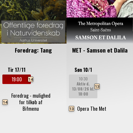
Foredrag: Tang
MET - Samson et Dalila
Tir 17/11
Søn 10/1
10:30
19:00
14
Aktiv d.
13
13/08/26
kl.
18:00
Foredrag - mulighed
for tilkøb af
14
Bifmenu
Opera The Met
13