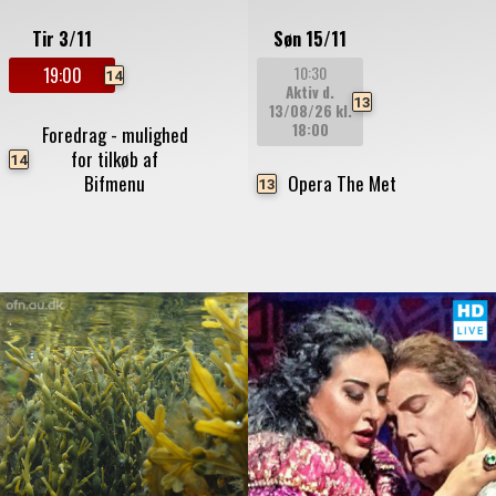
Tir 3/11
Søn 15/11
10:30
19:00
14
Aktiv d.
13
13/08/26
kl.
18:00
Foredrag - mulighed
for tilkøb af
14
Bifmenu
Opera The Met
13