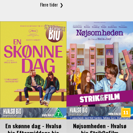
En skønne dag - Hvalsø
Nøjsomheden - Hvalsø
bio Eftermiddags bio
bio StrikOgFilm