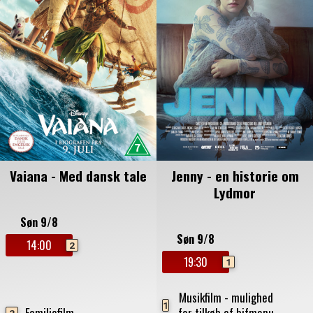
Vaiana - Med dansk tale
Jenny - en historie om
Lydmor
Søn 9/8
Søn 9/8
14:00
2
19:30
1
Musikfilm - mulighed
1
Familiefilm
for tilkøb af bifmenu