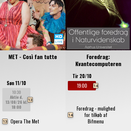
MET - Così fan tutte
Foredrag:
Kvantecomputeren
Tir 20/10
Søn 11/10
19:00
14
10:30
Aktiv d.
13
13/08/26
kl.
18:00
Foredrag - mulighed
for tilkøb af
14
Opera The Met
Bifmenu
13