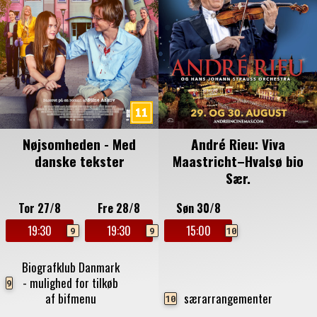
Nøjsomheden - Med
André Rieu: Viva
danske tekster
Maastricht–Hvalsø bio
Sær.
Tor 27/8
Fre 28/8
Søn 30/8
19:30
19:30
15:00
9
9
10
Biografklub Danmark
- mulighed for tilkøb
9
af bifmenu
særarrangementer
10