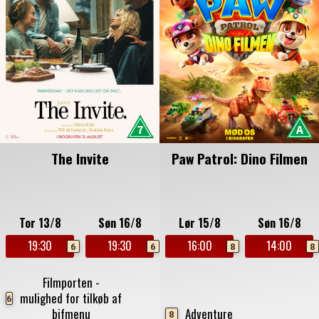
The Invite
Paw Patrol: Dino Filmen
Tor 13/8
Søn 16/8
Lør 15/8
Søn 16/8
19:30
19:30
16:00
14:00
6
6
8
8
Filmporten -
mulighed for tilkøb af
6
bifmenu
Adventure
8