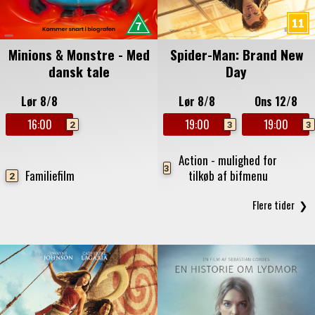
Minions & Monstre - Med
Spider-Man: Brand New
dansk tale
Day
Lør 8/8
Lør 8/8
Ons 12/8
16:00
19:00
19:00
2
3
3
Action - mulighed for
3
Familiefilm
tilkøb af bifmenu
2