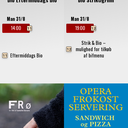
Man 31/8
Man 31/8
14:00
19:00
11
12
Strik & Bio –
mulighed for tilkøb
12
Eftermiddags Bio
af bifmenu
11