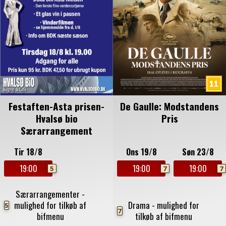
Festaften-Asta prisen-
De Gaulle: Modstandens
Hvalsø bio
Pris
Særarrangement
Tir 18/8
Ons 19/8
Søn 23/8
19:00
19:00
19:00
5
7
7
Særarrangementer -
mulighed for tilkøb af
Drama - mulighed for
5
7
bifmenu
tilkøb af bifmenu