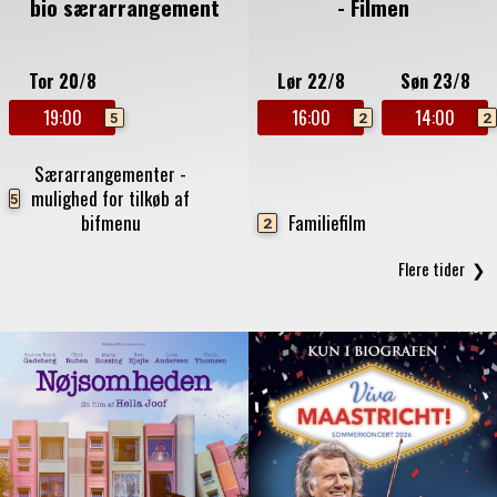
bio særarrangement
- Filmen
Tor 20/8
Lør 22/8
Søn 23/8
19:00
16:00
14:00
5
2
2
Særarrangementer -
mulighed for tilkøb af
5
bifmenu
Familiefilm
2