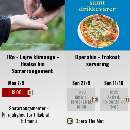
FRø - Lejre klimauge -
Operabio - Frokost
Hvalsø bio
servering
Særarrangement
Man 7/9
Søn 27/9
Søn 11/10
10:29
10:29
19:00
5
Aktiv d.
Aktiv d.
13
13
13/08/26
kl.
13/08/26
kl.
18:00
18:00
Særarrangementer -
mulighed for tilkøb af
5
bifmenu
Opera The Met
13