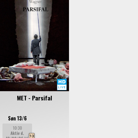
MET - Parsifal
Søn 13/6
10:30
Aktiv d.
13