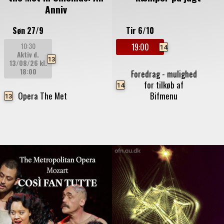
Anniv
Søn 27/9
Tir 6/10
10:30
19:00
14
Aktiv d.
13
13/08/26
kl.
18:00
Foredrag - mulighed
for tilkøb af
14
Opera The Met
Bifmenu
13