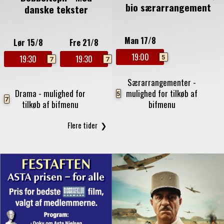
bio særarrangement
danske tekster
Man 17/8
Lør 15/8
Fre 21/8
19:00
5
19:30
19:30
7
7
Særarrangementer -
Drama - mulighed for
mulighed for tilkøb af
5
7
tilkøb af bifmenu
bifmenu