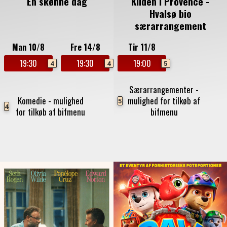
En skønne dag
Kilden i Provence -
Hvalsø bio
særarrangement
Man 10/8
Fre 14/8
Tir 11/8
19:30
19:30
19:00
4
4
5
Særarrangementer -
Komedie - mulighed
mulighed for tilkøb af
5
4
for tilkøb af bifmenu
bifmenu